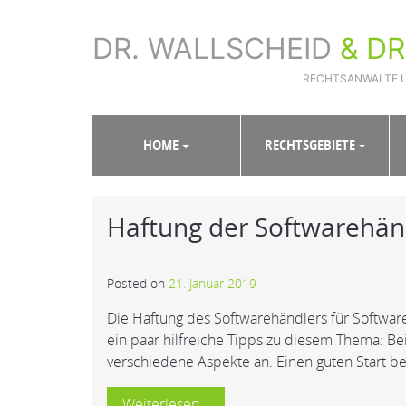
DR. WALLSCHEID
& D
RECHTSANWÄLTE 
Sie sind hier:
Home
»
Wirtschaftsrecht und Handelsrecht
HOME
RECHTSGEBIETE
Haftung der Softwarehän
Posted on
21. Januar 2019
Die Haftung des Softwarehändlers für Softwar
ein paar hilfreiche Tipps zu diesem Thema: Be
verschiedene Aspekte an. Einen guten Start b
Weiterlesen…