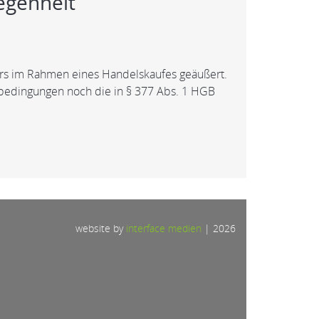
egenheit
fers im Rahmen eines Handelskaufes geäußert.
sbedingungen noch die in § 377 Abs. 1 HGB
website by
interface medien
|
2026