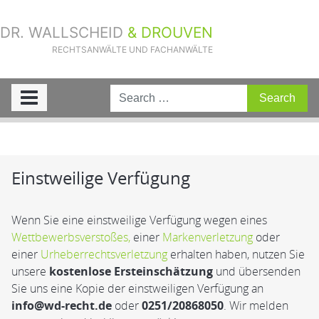
DR. WALLSCHEID
& DROUVEN
RECHTSANWÄLTE UND FACHANWÄLTE
Sie sind hier:
Home
»
Rechtsgebiete
»
Abmahnung erhalten? Kostenlose
Ersteinschätzung in Münster
»
Einstweilige Verfügung
Einstweilige Verfügung
Wenn Sie eine einstweilige Verfügung wegen eines
Wettbewerbsverstoßes,
einer
Markenverletzung
oder
einer
Urheberrechtsverletzung
erhalten haben, nutzen Sie
unsere
kostenlose Ersteinschätzung
und übersenden
Sie uns eine Kopie der einstweiligen Verfügung an
info@wd-recht.de
oder
0251/20868050
. Wir melden