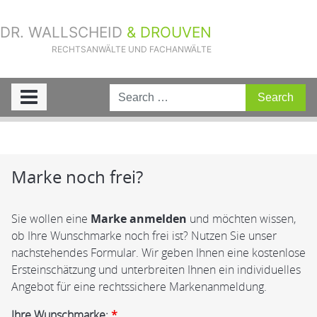
DR. WALLSCHEID
& DROUVEN
RECHTSANWÄLTE UND FACHANWÄLTE
Sie sind hier:
Home
»
Rechtsgebiete
»
Marke anmelden – Schutz für
Unternehmensnamen, Produktnamen und Logos
»
Marke noch frei?
Marke noch frei?
Sie wollen eine
Marke anmelden
und möchten wissen,
ob Ihre Wunschmarke noch frei ist? Nutzen Sie unser
nachstehendes Formular. Wir geben Ihnen eine kostenlose
Ersteinschätzung und unterbreiten Ihnen ein individuelles
Angebot für eine rechtssichere Markenanmeldung.
Ihre Wunschmarke:
*