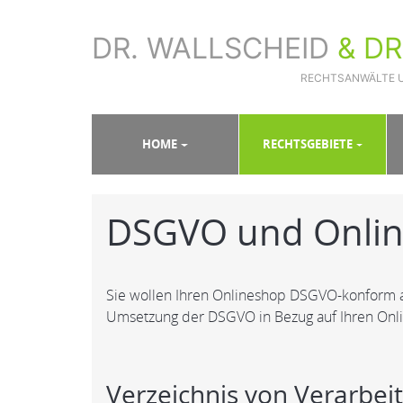
DR. WALLSCHEID
& D
RECHTSANWÄLTE 
Sie sind hier:
Home
»
Rechtsgebiete
»
Datenschutz
»
DSG
HOME
RECHTSGEBIETE
DSGVO und Onli
Sie wollen Ihren Onlineshop DSGVO-konform au
Umsetzung der DSGVO in Bezug auf Ihren Onli
Verzeichnis von Verarbei