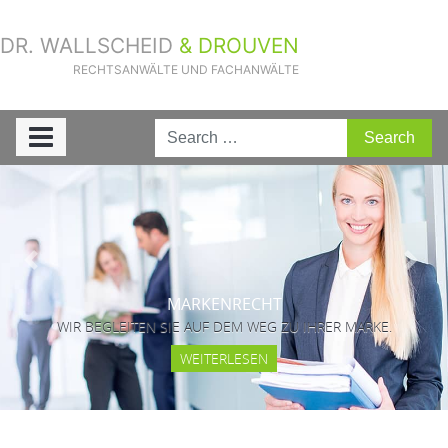
DR. WALLSCHEID
& DROUVEN
RECHTSANWÄLTE UND FACHANWÄLTE
Previous
Next
MARKENRECHT
WIR BEGLEITEN SIE AUF DEM WEG ZU IHRER MARKE.
WEITERLESEN