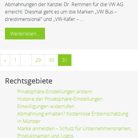
Abmahnungen der Kanzlei Dr. Remmen für die VW AG
erreicht. Diesmal geht es um die Marken „VW Bus –
dreidimensional“ und „VW-Käfer – …
Weiterlesen…
Beitrags-
«
1
…
29
30
31
Navigation
Rechtsgebiete
Privatsphäre-Einstellungen ändern
Historie der Privatsphäre-Einstellungen
Einwilligungen widerrufen
Abmahnung erhalten? Kostenlose Ersteinschätzung
in Münster
Marke anmelden – Schutz für Unternehmensnamen,
Produktnamen und Logos