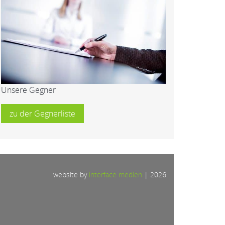
Unsere Gegner
zu der Gegnerliste
website by
interface medien
|
2026