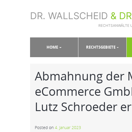
DR. WALLSCHEID
& D
RECHTSANWÄLTE 
Sie sind hier:
Home
»
Aktuelle Fälle
»
Abmahnung der Miss
HOME
RECHTSGEBIETE
Abmahnung der M
eCommerce GmbH 
Lutz Schroeder er
Posted on
4. Januar 2023