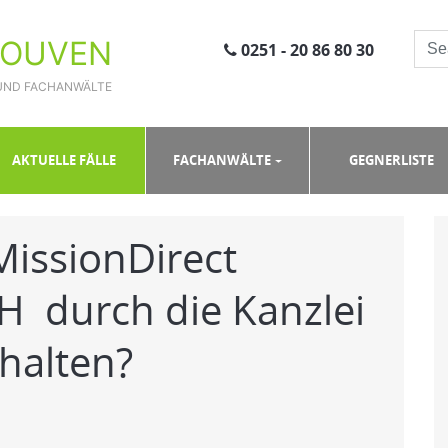
ROUVEN
0251 - 20 86 80 30
UND FACHANWÄLTE
ionDirect eCommerce GmbH durch die Kanzlei Lutz Schroeder erhalten?
AKTUELLE FÄLLE
FACHANWÄLTE
GEGNERLISTE
issionDirect
durch die Kanzlei
halten?