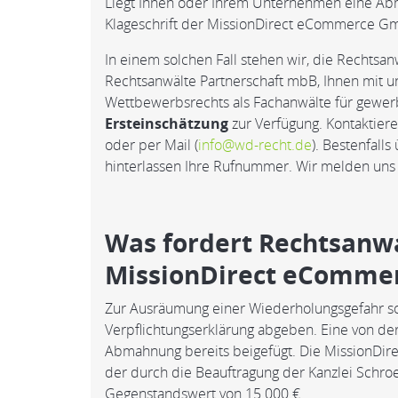
Liegt Ihnen oder Ihrem Unternehmen eine Abm
Klageschrift der MissionDirect eCommerce G
In einem solchen Fall stehen wir, die Rechtsa
Rechtsanwälte Partnerschaft mbB, Ihnen mit u
Wettbewerbsrechts als Fachanwälte für gewer
Ersteinschätzung
zur Verfügung. Kontaktiere
oder per Mail (
info@wd-recht.de
). Bestenfall
hinterlassen Ihre Rufnummer. Wir melden uns 
Was fordert Rechtsanwa
MissionDirect eComme
Zur Ausräumung einer Wiederholungsgefahr so
Verpflichtungserklärung abgeben. Eine von der
Abmahnung bereits beigefügt. Die MissionDi
der durch die Beauftragung der Kanzlei Schr
Gegenstandswert von 15.000 €.