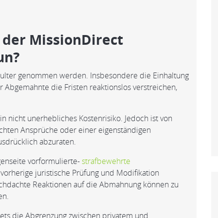
der MissionDirect
un?
chulter genommen werden. Insbesondere die Einhaltung
der Abgemahnte die Fristen reaktionslos verstreichen,
ein nicht unerhebliches Kostenrisiko. Jedoch ist von
achten Ansprüche oder einer eigenständigen
sdrücklich abzuraten.
nseite vorformulierte-
strafbewehrte
 vorherige juristische Prüfung und Modifikation
rchdachte Reaktionen auf die Abmahnung können zu
en.
stets die Abgrenzung zwischen privatem und