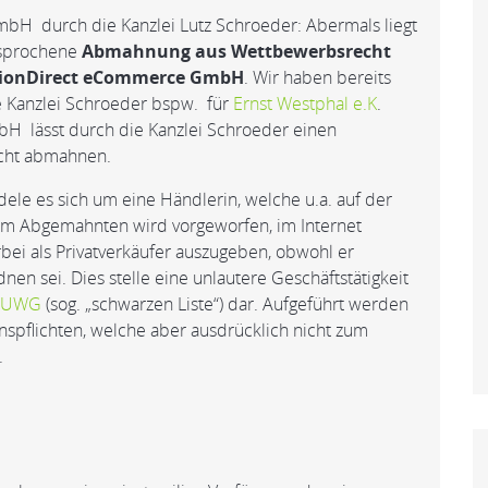
 durch die Kanzlei Lutz Schroeder: Abermals liegt
sprochene
Abmahnung aus Wettbewerbsrecht
ionDirect eCommerce GmbH
. Wir haben bereits
ie Kanzlei Schroeder bspw. für
Ernst Westphal e.K
.
H lässt durch die Kanzlei Schroeder einen
cht abmahnen.
e es sich um eine Händlerin, welche u.a. auf der
Dem Abgemahnten wird vorgeworfen, im Internet
rbei als Privatverkäufer auszugeben, obwohl er
nen sei. Dies stelle eine unlautere Geschäftstätigkeit
3 UWG
(sog. „schwarzen Liste“) dar. Aufgeführt werden
nspflichten, welche aber ausdrücklich nicht zum
.