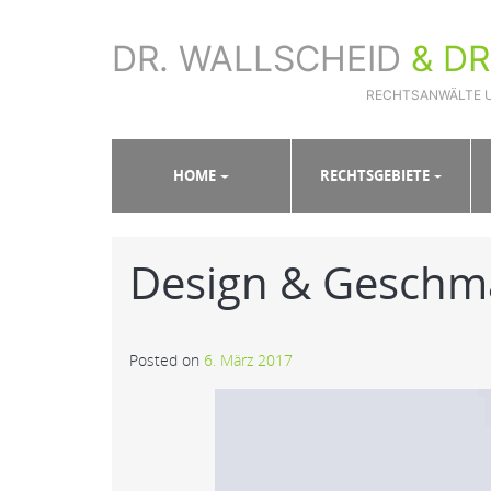
DR. WALLSCHEID
& D
RECHTSANWÄLTE 
Sie sind hier:
Home
»
Slides
»
Design & Geschmacksmust
HOME
RECHTSGEBIETE
Design & Geschm
Posted on
6. März 2017