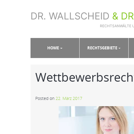
DR. WALLSCHEID
& D
RECHTSANWÄLTE 
Sie sind hier:
Home
»
Slides
»
Wettbewerbsrecht
HOME
RECHTSGEBIETE
Wettbewerbsrech
Posted on
22. März 2017