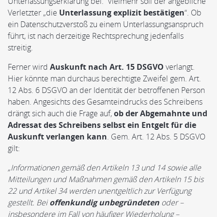
Unterlassungserklärung bei. Vielmehr soll der angebliche
Verletzter „die
Unterlassung explizit bestätigen
“. Ob
ein Datenschutzverstoß zu einem Unterlassungsanspruch
führt, ist nach derzeitige Rechtsprechung jedenfalls
streitig.
Ferner wird
Auskunft nach Art. 15 DSGVO
verlangt.
Hier könnte man durchaus berechtigte Zweifel gem. Art.
12 Abs. 6 DSGVO an der Identität der betroffenen Person
haben. Angesichts des Gesamteindrucks des Schreibens
drängt sich auch die Frage auf,
ob der Abgemahnte und
Adressat des Schreibens selbst ein Entgelt für die
Auskunft verlangen kann
. Gem. Art. 12 Abs. 5 DSGVO
gilt:
„Informationen gemäß den Artikeln 13 und 14 sowie alle
Mitteilungen und Maßnahmen gemäß den Artikeln 15 bis
22 und Artikel 34 werden unentgeltlich zur Verfügung
gestellt. Bei
offenkundig unbegründeten
oder –
insbesondere im Fall von häufiger Wiederholung –