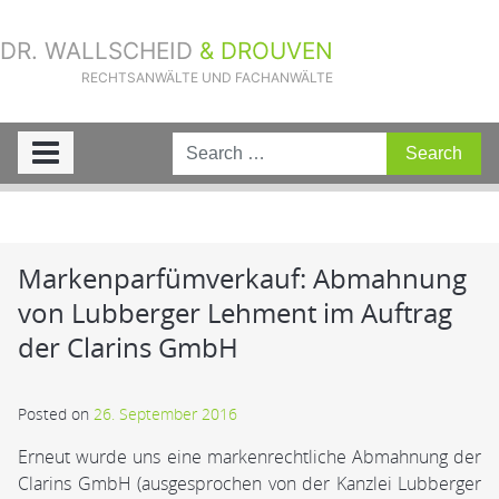
DR. WALLSCHEID
& DROUVEN
RECHTSANWÄLTE UND FACHANWÄLTE
Sie sind hier:
Home
»
Aktuelle Fälle
»
Markenparfümverkauf:
Abmahnung von Lubberger Lehment im Auftrag der Clarins GmbH
Markenparfümverkauf: Abmahnung
von Lubberger Lehment im Auftrag
der Clarins GmbH
Posted on
26. September 2016
Erneut wurde uns eine markenrechtliche Abmahnung der
Clarins GmbH (ausgesprochen von der Kanzlei Lubberger