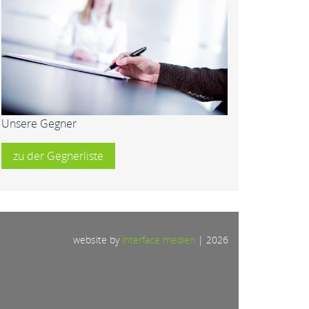
Unsere Gegner
zu der Gegnerliste
website by
interface medien
|
2026