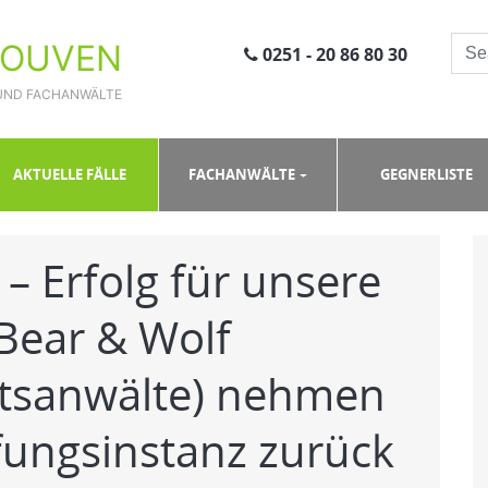
ROUVEN
0251 - 20 86 80 30
UND FACHANWÄLTE
 Erfolg für unsere Mandantschaft – Bear & Wolf (Winterstein Rechtsanwälte) 
AKTUELLE FÄLLE
FACHANWÄLTE
GEGNERLISTE
 – Erfolg für unsere
Bear & Wolf
htsanwälte) nehmen
fungsinstanz zurück