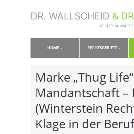
DR. WALLSCHEID
& D
RECHTSANWÄLTE 
Sie sind hier:
Home
»
Aktuelle Fälle
»
Marke „Thug Life“ –
HOME
RECHTSGEBIETE
Marke „Thug Life“
Mandantschaft – 
(Winterstein Rec
Klage in der Beru