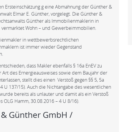
en Ersteinschätzung g eine Abmahnung der Günther &
alt Elmar E. Günther, vorgelegt. Die Günther &
htsanwalts Günther als Immobilienmaklerin in
nd vermarktet Wohn – und Gewerbeimmobilien.
ilienmakler in wettbewerbsrechtlichen
nmaklern ist immer wieder Gegenstand
n.
ntschieden, dass Makler ebenfalls § 16a EnEV zu
r Art des Ernergieausweises sowie dem Baujahr der
rlassen, stellt dies einen Verstoß gegen §§ 5, 5a
4 U 137/15). Auch die Nichtangabe des wesentlichen
urde bereits als unlauter und damit als ein Verstoß
es OLG Hamm, 30.08.2016 – 4 U 8/16).
 & Günther GmbH /