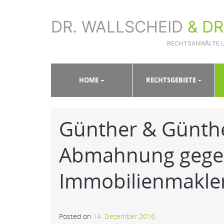
DR. WALLSCHEID
& D
RECHTSANWÄLTE 
Sie sind hier:
Home
»
Aktuelle Fälle
»
Günther & Günther
HOME
RECHTSGEBIETE
Günther & Günth
Abmahnung gege
Immobilienmakle
Posted on
14. Dezember 2016