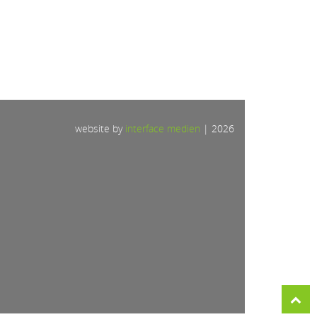
website by
interface medien
|
2026