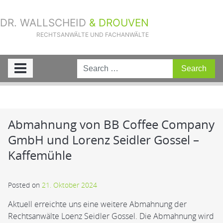
DR. WALLSCHEID
& DROUVEN
RECHTSANWÄLTE UND FACHANWÄLTE
Sie sind hier:
Home
»
Aktuelle Fälle
»
Abmahnung von BB Coffee
Company GmbH und Lorenz Seidler Gossel – Kaffemühle
Abmahnung von BB Coffee Company
GmbH und Lorenz Seidler Gossel –
Kaffemühle
Posted on
21. Oktober 2024
Aktuell erreichte uns eine weitere Abmahnung der
Rechtsanwälte Loenz Seidler Gossel. Die Abmahnung wird