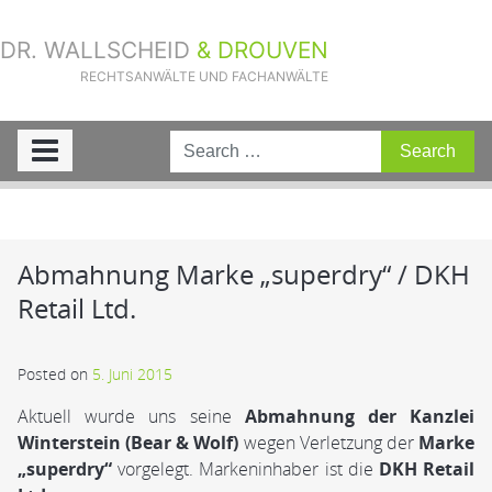
DR. WALLSCHEID
& DROUVEN
RECHTSANWÄLTE UND FACHANWÄLTE
Sie sind hier:
Home
»
Aktuelle Fälle
»
Abmahnung Marke „superdry“ /
DKH Retail Ltd.
Abmahnung Marke „superdry“ / DKH
Retail Ltd.
Posted on
5. Juni 2015
Aktuell wurde uns seine
Abmahnung der Kanzlei
Winterstein (Bear & Wolf)
wegen Verletzung der
Marke
„superdry“
vorgelegt. Markeninhaber ist die
DKH Retail