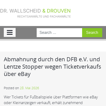
DR. WALLSCHEID
& DROUVEN
RECHTSANWÄLTE UND FACHANWÄLTE
Sie sind hier:
Home
»
Aktuelle Fälle
»
Abmahnung durch den DFB e.V.
und Lentze Stopper wegen Ticketverkaufs über eBay
Abmahnung durch den DFB e.V. und
Lentze Stopper wegen Ticketverkaufs
über eBay
Posted on
28. Mai 2026
Wer Tickets für Fußballspiele über Plattformen wie eBay
oder Kleinanzeigen verkauft, erhält zunehmend