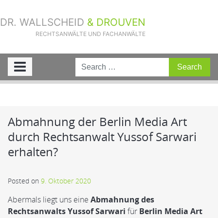
DR. WALLSCHEID
& DROUVEN
RECHTSANWÄLTE UND FACHANWÄLTE
Sie sind hier:
Home
»
Aktuelle Fälle
»
Abmahnung der Berlin Media Art
durch Rechtsanwalt Yussof Sarwari erhalten?
Abmahnung der Berlin Media Art
durch Rechtsanwalt Yussof Sarwari
erhalten?
Posted on
9. Oktober 2020
Abermals liegt uns eine
Abmahnung des
Rechtsanwalts Yussof Sarwari
für
Berlin Media Art